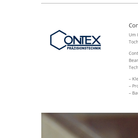
Con
Um I
Toc
Cont
Bear
Tech
– Kl
– Pr
– Ba