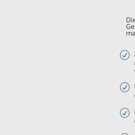
Di
Ge
ma
R
R
R