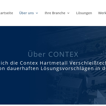
tartseite
Über uns
Ihre Branche
Lösungen
Werk
Über CONTEX
 sich die Contex Hartmetall Verschleißte
on dauerhaften Lösungsvorschlägen in de