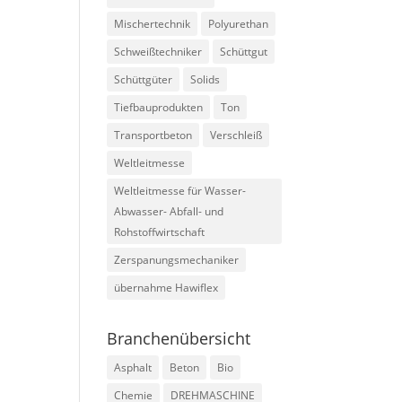
Mischertechnik
Polyurethan
Schweißtechniker
Schüttgut
Schüttgüter
Solids
Tiefbauprodukten
Ton
Transportbeton
Verschleiß
Weltleitmesse
Weltleitmesse für Wasser-
Abwasser- Abfall- und
Rohstoffwirtschaft
Zerspanungsmechaniker
übernahme Hawiflex
Branchenübersicht
Asphalt
Beton
Bio
Chemie
DREHMASCHINE