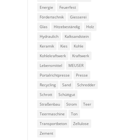
Energie
Feuerfest
Fördertechnik
Giesserei
Glas
Hitzebeständig
Holz
Hydraulich
Kalksandstein
Keramik
Kies
Kohle
Kohlekraftwerk
Kraftwerk
Lebensmittel
MEUSER
Portalrichtpresse
Presse
Recycling
Sand
Schredder
Schrott
Schüttgut
Straßenbau
Strom
Teer
Teermaschine
Ton
Transportbeton
Zellulose
Zement