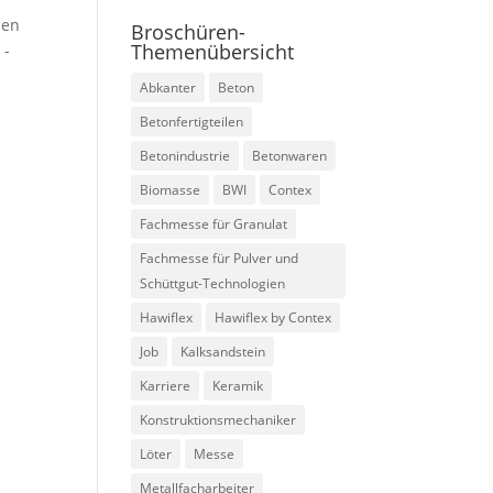
zen
Broschüren-
Themenübersicht
 -
Abkanter
Beton
Betonfertigteilen
Betonindustrie
Betonwaren
Biomasse
BWI
Contex
Fachmesse für Granulat
Fachmesse für Pulver und
Schüttgut-Technologien
Hawiflex
Hawiflex by Contex
Job
Kalksandstein
Karriere
Keramik
Konstruktionsmechaniker
Löter
Messe
Metallfacharbeiter