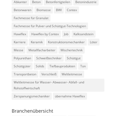
Abkanter
Beton
Betonfertigteilen
Betonindustrie
Betonwaren
Biomasse
BWI
Contex
Fachmesse für Granulat
Fachmesse für Pulver und Schüttgut-Technologien
Hawiflex
Hawiflex by Contex
Job
Kalksandstein
Karriere
Keramik
Konstruktionsmechaniker
Löter
Messe
Metallfacharbeiter
Mischertechnik
Polyurethan
Schweißtechniker
Schüttgut
Schüttgüter
Solids
Tiefbauprodukten
Ton
Transportbeton
Verschleiß
Weltleitmesse
Weltleitmesse für Wasser- Abwasser- Abfall- und
Rohstoffwirtschaft
Zerspanungsmechaniker
übernahme Hawiflex
Branchenübersicht