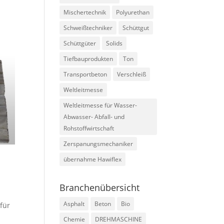
Mischertechnik
Polyurethan
Schweißtechniker
Schüttgut
Schüttgüter
Solids
Tiefbauprodukten
Ton
Transportbeton
Verschleiß
Weltleitmesse
Weltleitmesse für Wasser-
Abwasser- Abfall- und
Rohstoffwirtschaft
Zerspanungsmechaniker
übernahme Hawiflex
Branchenübersicht
Asphalt
Beton
Bio
für
Chemie
DREHMASCHINE