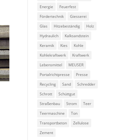
Energie
Feuerfest
Fördertechnik
Giesserei
Glas
Hitzebeständig
Holz
Hydraulich
Kalksandstein
Keramik
Kies
Kohle
Kohlekraftwerk
Kraftwerk
Lebensmittel
MEUSER
Portalrichtpresse
Presse
Recycling
Sand
Schredder
Schrott
Schüttgut
Straßenbau
Strom
Teer
Teermaschine
Ton
Transportbeton
Zellulose
Zement