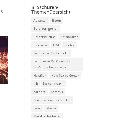
Broschüren-
Themenübersicht
 3
Abkanter
Beton
Betonfertigteilen
Betonindustrie
Betonwaren
Biomasse
BWI
Contex
Fachmesse für Granulat
Fachmesse für Pulver und
Schüttgut-Technologien
Hawiflex
Hawiflex by Contex
Job
Kalksandstein
Karriere
Keramik
Konstruktionsmechaniker
Löter
Messe
Metallfacharbeiter