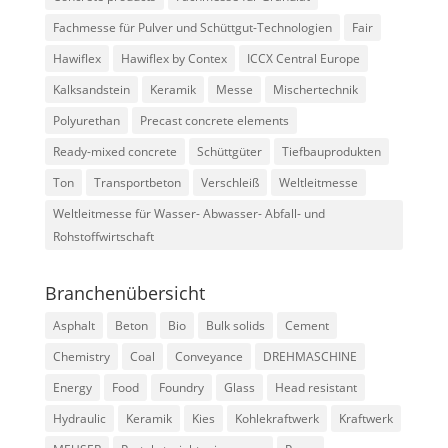
Fachmesse für Pulver und Schüttgut-Technologien
Fair
Hawiflex
Hawiflex by Contex
ICCX Central Europe
Kalksandstein
Keramik
Messe
Mischertechnik
Polyurethan
Precast concrete elements
Ready-mixed concrete
Schüttgüter
Tiefbauprodukten
Ton
Transportbeton
Verschleiß
Weltleitmesse
Weltleitmesse für Wasser- Abwasser- Abfall- und
Rohstoffwirtschaft
Branchenübersicht
Asphalt
Beton
Bio
Bulk solids
Cement
Chemistry
Coal
Conveyance
DREHMASCHINE
Energy
Food
Foundry
Glass
Head resistant
Hydraulic
Keramik
Kies
Kohlekraftwerk
Kraftwerk