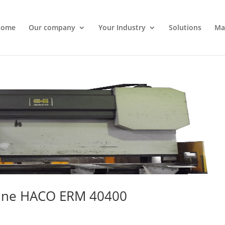
ome
Our company
Your Industry
Solutions
Mat
hine HACO ERM 40400