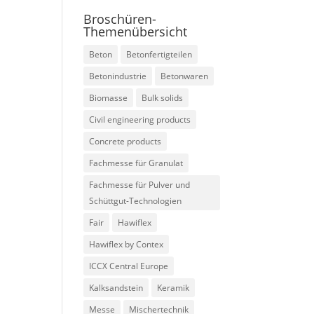
Broschüren-
Themenübersicht
Beton
Betonfertigteilen
Betonindustrie
Betonwaren
Biomasse
Bulk solids
Civil engineering products
Concrete products
Fachmesse für Granulat
Fachmesse für Pulver und
Schüttgut-Technologien
Fair
Hawiflex
Hawiflex by Contex
ICCX Central Europe
Kalksandstein
Keramik
Messe
Mischertechnik