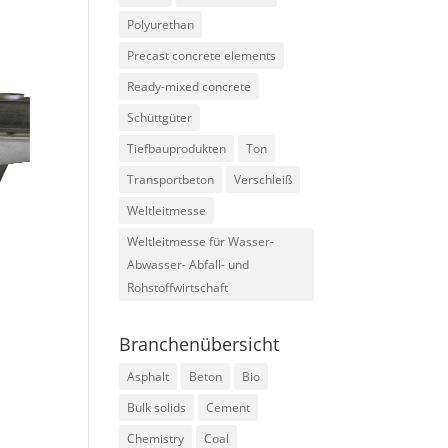
Polyurethan
Precast concrete elements
Ready-mixed concrete
Schüttgüter
Tiefbauprodukten
Ton
Transportbeton
Verschleiß
Weltleitmesse
Weltleitmesse für Wasser-
Abwasser- Abfall- und
Rohstoffwirtschaft
Branchenübersicht
Asphalt
Beton
Bio
Bulk solids
Cement
Chemistry
Coal