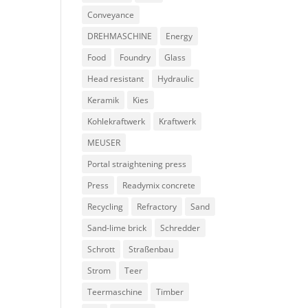
Conveyance
DREHMASCHINE
Energy
Food
Foundry
Glass
Head resistant
Hydraulic
Keramik
Kies
Kohlekraftwerk
Kraftwerk
MEUSER
Portal straightening press
Press
Readymix concrete
Recycling
Refractory
Sand
Sand-lime brick
Schredder
Schrott
Straßenbau
Strom
Teer
Teermaschine
Timber