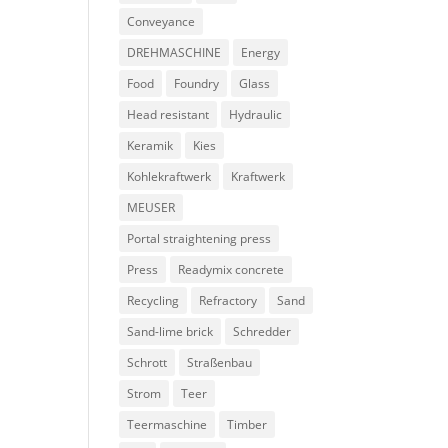
Conveyance
DREHMASCHINE
Energy
Food
Foundry
Glass
Head resistant
Hydraulic
Keramik
Kies
Kohlekraftwerk
Kraftwerk
MEUSER
Portal straightening press
Press
Readymix concrete
Recycling
Refractory
Sand
Sand-lime brick
Schredder
Schrott
Straßenbau
Strom
Teer
Teermaschine
Timber