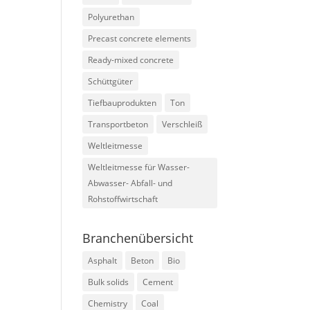
Polyurethan
Precast concrete elements
Ready-mixed concrete
Schüttgüter
Tiefbauprodukten
Ton
Transportbeton
Verschleiß
Weltleitmesse
Weltleitmesse für Wasser-
Abwasser- Abfall- und
Rohstoffwirtschaft
Branchenübersicht
Asphalt
Beton
Bio
Bulk solids
Cement
Chemistry
Coal